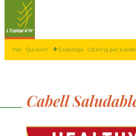
Inici
Qui som?
Ecobotiga
Càtering per a esd
Cabell Saludabl