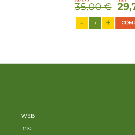
35,00
€
29,
-
+
COM
WEB
Inici