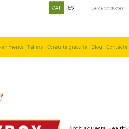
CAT
ES
eveniments
Tallers
Consulta gratuïta
Blog
Contacte
e
Amb aquesta Healthy 