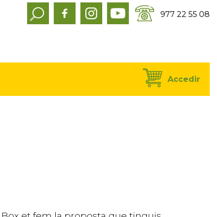
977 22 55 08
Accedir
Box et fem la proposta que tinguis