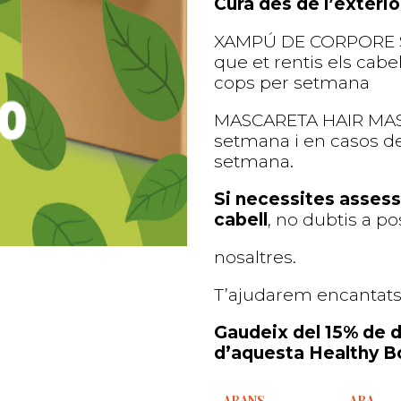
Cura des de l’exterio
XAMPÚ DE CORPORE SA 
que et rentis els ca
cops per setmana
MASCARETA HAIR MASK (
setmana i en casos de
setmana.
Si necessites assess
cabell
, no dubtis a p
nosaltres.
T’ajudarem encantats!
Gaudeix del 15% de d
d’aquesta Healthy B
ABANS
ARA