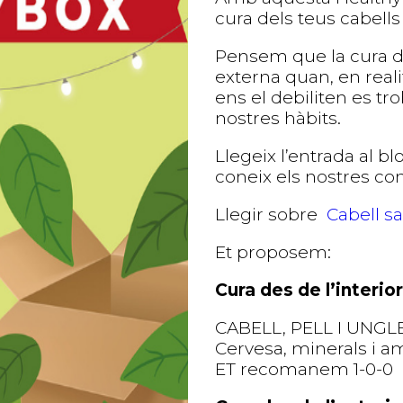
cura dels teus cabells 
Pensem que la cura d
externa quan, en reali
ens el debiliten es tr
nostres hàbits.
Llegeix l’entrada al b
coneix els nostres co
Llegir sobre
Cabell s
Et proposem:
Cura des de l’interior
CABELL, PELL I UNGLES
Cervesa, minerals i a
ET recomanem 1-0-0