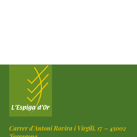
Carrer d’Antoni Rovira i Virgili, 17 – 43002
Tarragona