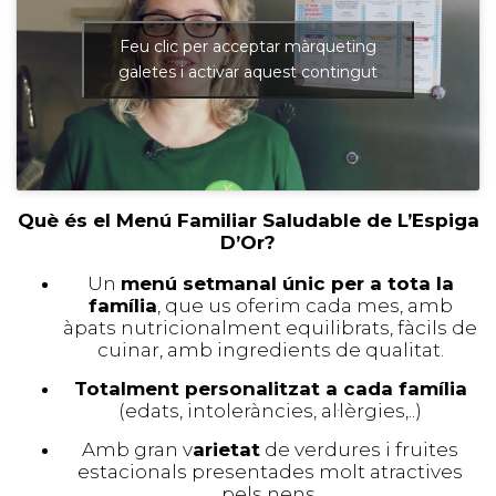
Feu clic per acceptar màrqueting
galetes i activar aquest contingut
Què és el Menú Familiar Saludable de L’Espiga
D’Or?
Un
menú setmanal únic per a tota la
família
, que us oferim cada mes, amb
àpats nutricionalment equilibrats, fàcils de
cuinar, amb ingredients de qualitat.
Totalment personalitzat a cada família
(edats, intoleràncies, al·lèrgies,..)
Amb gran v
arietat
de verdures i fruites
estacionals presentades molt atractives
pels nens.