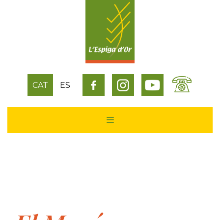
CAT
ES