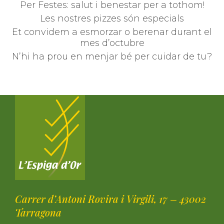
Per Festes: salut i benestar per a tothom!
Les nostres pizzes són especials
Et convidem a esmorzar o berenar durant el
mes d’octubre
N’hi ha prou en menjar bé per cuidar de tu?
Carrer d’Antoni Rovira i Virgili, 17 – 43002
Tarragona