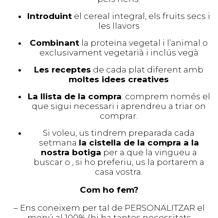
Introduint
el cereal integral, els fruits secs i
les llavors
Combinant
la proteïna vegetal i l’animal o
exclusivament vegetarià i inclús vegà
Les receptes
de cada plat diferent amb
moltes idees creatives
La llista de la compra
: comprem només el
que sigui necessari i aprendreu a triar on
comprar.
Si voleu, us tindrem preparada cada
setmana
la cistella de la compra a la
nostra botiga
per a que la vingueu a
buscar o , si ho preferiu, us la portarem a
casa vostra.
Com ho fem?
– Ens coneixem per tal de PERSONALITZAR el
menú al 100% (hi ha tantes necessitats