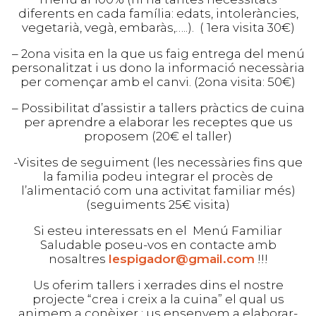
diferents en cada família: edats, intoleràncies,
vegetarià, vegà, embaràs,…..). ( 1era visita 30€)
– 2ona visita en la que us faig entrega del menú
personalitzat i us dono la informació necessària
per començar amb el canvi. (2ona visita: 50€)
X
– Possibilitat d’assistir a tallers pràctics de cuina
Suscríbete a nuestra
per aprendre a elaborar les receptes que us
newsletter y consigue gratis
proposem (20€ el taller)
el PDF ”5 pasos para ser
creativa en la cocina”.
-Visites de seguiment (les necessàries fins que
la familia podeu integrar el procès de
Nombre
l’alimentació com una activitat familiar més)
(seguiments 25€ visita)
Si esteu interessats en el Menú Familiar
Email
Saludable poseu-vos en contacte amb
nosaltres
lespigador@gmail.com
!!!
Us oferim tallers i xerrades dins el nostre
projecte “crea i creix a la cuina” el qual us
animem a conèixer : us ensenyem a elaborar-