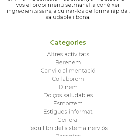
vos el propi menú setmanal, a conèixer
ingredients sans, a cuinar-los de forma ràpida ,
saludable i bona!
Al hacer clic en el botón, aceptas la
política de privacidad
de este
web. Y aceptas suscribirte al boletin.
Categories
Altres activitats
Berenem
Canvi d'alimentació
Col·laborem
Dinem
Dolços saludables
Esmorzem
Estigues informat
General
l'equilibri del sistema nerviós