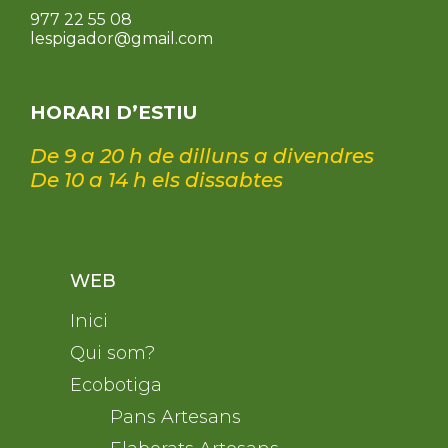
977 22 55 08
lespigador@gmail.com
HORARI D’ESTIU
De 9 a 20 h de dilluns a divendres
De 10 a 14 h els dissabtes
WEB
Inici
Qui som?
Ecobotiga
Pans Artesans